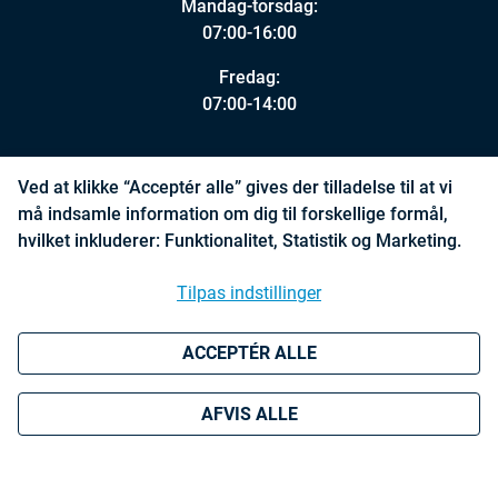
Mandag-torsdag:
07:00-16:00
Fredag:
07:00-14:00
Ved at klikke “Acceptér alle” gives der tilladelse til at vi
Handelsbetingelser
må indsamle information om dig til forskellige formål,
hvilket inkluderer: Funktionalitet, Statistik og Marketing.
Persondatapolitik
Tilpas indstillinger
ACCEPTÉR ALLE
Facebook
LinkedIn
AFVIS ALLE
Copyright © 2022 Scandinova A/S