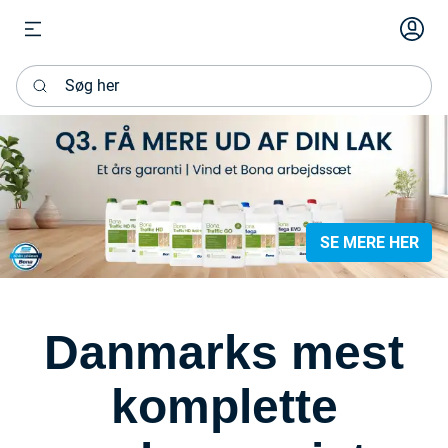
Log in
Søg her
SE MERE HER
Danmarks mest
komplette